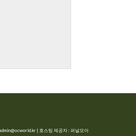
min@ocworld.kr | 호스팅 제공자 : 퍼널모아