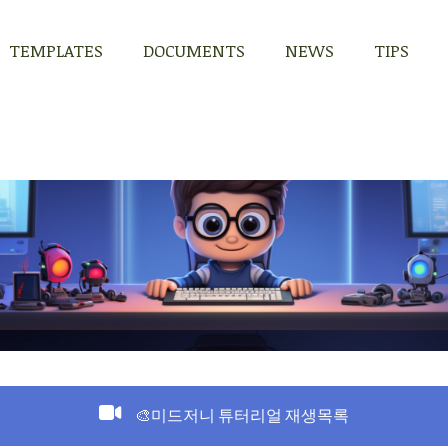
TEMPLATES
DOCUMENTS
NEWS
TIPS
TEMPLATES
DOCUMENTS
NEWS
TIPS
🎨미드저니 튜터리얼 재생목록