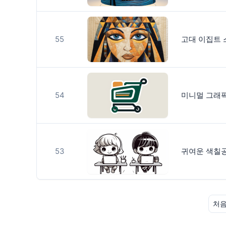
55
고대 이집트 
54
미니멀 그래
53
귀여운 색칠공
처