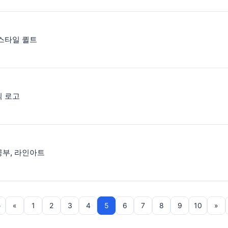
스타일 퀼트
픽 로고
부, 라인아트
음
«
1
2
3
4
5
6
7
8
9
10
»