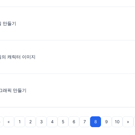
일 만들기
일의 캐릭터 이미지
그래픽 만들기
음
«
1
2
3
4
5
6
7
8
9
10
»