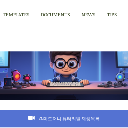
TEMPLATES
DOCUMENTS
NEWS
TIPS
TEMPLATES
DOCUMENTS
NEWS
TIPS
🎨미드저니 튜터리얼 재생목록