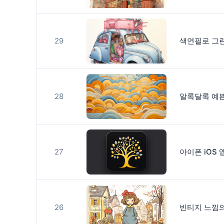
29
색연필로 그린
28
알록달록 예쁜
27
아이폰 iOS
26
빈티지 느낌