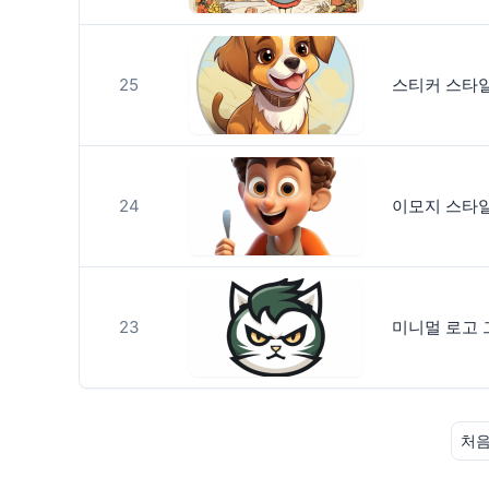
25
스티커 스타
24
이모지 스타
23
미니멀 로고 
처