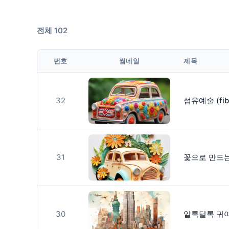
전체 102
번호
썸네일
제목
32
섬유예술 (fibe
31
꽃으로 만드는 골
30
알록달록 귀