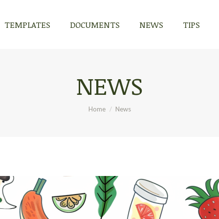
TEMPLATES
DOCUMENTS
NEWS
TIPS
TEMPLATES
DOCUMENTS
NEWS
TIPS
NEWS
You are here:
Home
News