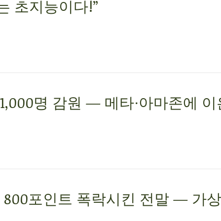
제는 초지능이다!”
%·1,000명 감원 — 메타·아마존에 이
800포인트 폭락시킨 전말 — 가상