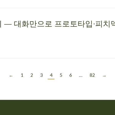
 — 대화만으로 프로토타입·피치
←
1
2
3
4
5
6
…
82
→