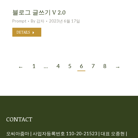
블로그 글쓰기 V 2.0
Prompt
By
감자
2023년 6월 17일
DETAILS
←
1
…
4
5
6
7
8
→
CONTACT
오씨아줌마 | 사업자등록번호 110-20-21523 | 대표 오종현 |