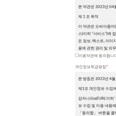
본 약관은 2023년 0
제 1 조 목적
이 약관은 오씨아줌마(
스(이하 “서비스”)에
든 정보, 텍스트, 이미
용에 관한 권리 및 의
니다.
이용약관에 동의합니다
제2조 약관의 게시와 
개인정보취급방침
*
① 회사는 서비스의 가
본 방침은 2023년 4
② 회사는 관련법에 위
제1조 개인정보 수집에
③ 회원은 회사가 전항
감자나라ai(‘URL’이하
우 회원은 회사에서 제
보 수집 및 이용 내용
용 종료를 요청할 수 
「동의함」 버튼을 클릭