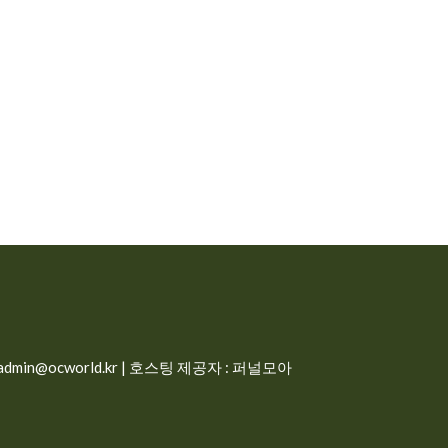
min@ocworld.kr | 호스팅 제공자 : 퍼널모아