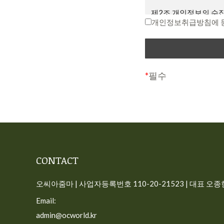
면서 회원에게 “7일 
제2조 개인정보의 수집
다는 뜻”을 명확히 통
개인정보취급방침에 
회원이 변경된 약관에 
“개인정보”는 생존하는
호 등의 사항으로 해당
제3조 약관의 해석과 
식별할 수 없더라도 다
① 회사는 제공하는 개
다.
*
필수
해당 내용이 이 약관
사이트가 고객의 개인
다.
일반 회원정보
② 본 약관에 명시되지
따릅니다.
– 수집시기: 가입시
– 필수 수집항목: 이메
제4조 용어의 정의
CONTACT
– 선택 수집항목: 프
① 서비스: 개인용 컴퓨
– 이용목적: 가입, 서
선 장치와 같이 구현되
오씨아줌마 | 사업자등록번호 110-20-21523 | 대표 오종현 
– 보유기간: 회원탈퇴시
련 제반 서비스를 의미
Email:
주문 정보(구독 회원)
② 회원: 회사와 서
admin@ocworld.kr