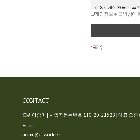
면서 회원에게 “7일 
제2조 개인정보의 수집
다는 뜻”을 명확히 통
개인정보취급방침에 
회원이 변경된 약관에 
“개인정보”는 생존하는
호 등의 사항으로 해당
제3조 약관의 해석과 
식별할 수 없더라도 다
① 회사는 제공하는 개
다.
*
필수
해당 내용이 이 약관
사이트가 고객의 개인
다.
일반 회원정보
② 본 약관에 명시되지
따릅니다.
– 수집시기: 가입시
– 필수 수집항목: 이메
제4조 용어의 정의
CONTACT
– 선택 수집항목: 프
① 서비스: 개인용 컴퓨
– 이용목적: 가입, 서
선 장치와 같이 구현되
오씨아줌마 | 사업자등록번호 110-20-21523 | 대표 오종현 
– 보유기간: 회원탈퇴시
련 제반 서비스를 의미
Email:
주문 정보(구독 회원)
② 회원: 회사와 서
admin@ocworld.kr