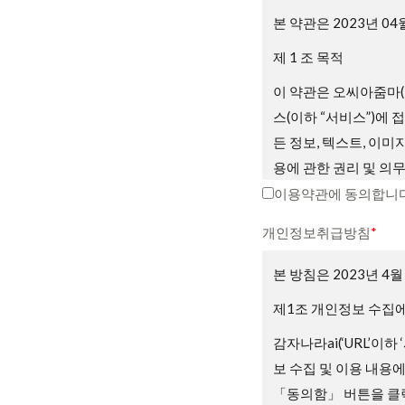
본 약관은 2023년 0
제 1 조 목적
이 약관은 오씨아줌마(
스(이하 “서비스”)에
든 정보, 텍스트, 이미
용에 관한 권리 및 의
니다.
이용약관에 동의합니다
제2조 약관의 게시와 
개인정보취급방침
*
① 회사는 서비스의 가
본 방침은 2023년 4
② 회사는 관련법에 위
제1조 개인정보 수집에
③ 회원은 회사가 전항
감자나라ai(‘URL’이하
우 회원은 회사에서 제
보 수집 및 이용 내용
용 종료를 요청할 수 
「동의함」 버튼을 클릭