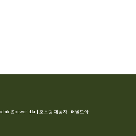
min@ocworld.kr | 호스팅 제공자 : 퍼널모아