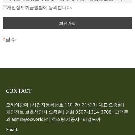
중단 및 탈퇴 의사를 표시하고 서비스 이용 종료를 요청할 수
개인정보취급방침에 동의합니다.
제2조 개인정보의 수집 항목 및 이용 목적
있습니다. 다만, 회사가 회원에게 변경된 약관의 내용을 통보하
면서 회원에게 “7일 이내 의사 표시를 하지 않을 경우 의사 표
“개인정보”는 생존하는 개인에 관한 정보로서 해당 정보에 포
시가 표명된 것으로 본다는 뜻”을 명확히 통지하였음에도 불구
함된 성명, 주민등록번호 등의 사항으로 해당 개인을 식별할 수
하고, 거부의 의사표시를 하지 아니한 경우 회원이 변경된 약관
있는 정보(해당 정보만으로는 특정 개인을 식별할 수 없더라도
*
필수
에 동의하는 것으로 봅니다.
다른 정보와 쉽게 결합하여 식별할 수 있는 것을 포함)를 말합
니다.
제3조 약관의 해석과 예외 준칙
사이트가 고객의 개인정보를 수집 이용하는 목적은 다음과 같
① 회사는 제공하는 개별 서비스에 대해서 별도의 이용약관 및
습니다.
정책을 둘 수 있으며, 해당 내용이 이 약관과 상충할 경우 개별
서비스의 이용약관을 우선하여 적용합니다.
일반 회원정보
CONTACT
② 본 약관에 명시되지 않은 사항이 관계법령에 규정되어 있을
– 수집시기: 가입시
오씨아줌마 | 사업자등록번호 110-20-21523 | 대표 오종현 |
경우에는 그 규정에 따릅니다.
– 필수 수집항목: 이메일, 비밀번호, 이름, 전화번호
개인정보 보호책임자 오종현 | 전화 0507-1314-3708 | 고객문
– 선택 수집항목: 프로필 이미지
제4조 용어의 정의
의 admin@ocworld.kr | 호스팅 제공자 : 퍼널모아
– 이용목적: 가입, 서비스 이용시 상담, 공지사항 전달
① 서비스: 개인용 컴퓨터 (PC), TV, 휴대형 단말기, 전기통신설
Email:
– 보유기간: 회원탈퇴시 즉시 삭제, 구매 회원인 경우 5년간 보