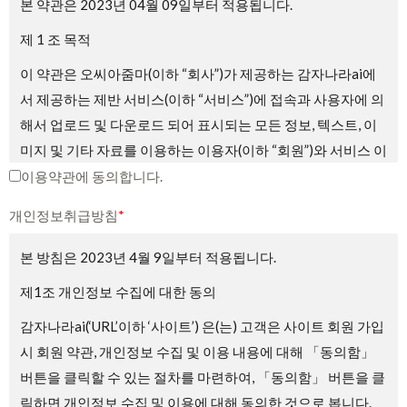
본 약관은 2023년 04월 09일부터 적용됩니다.
제 1 조 목적
이 약관은 오씨아줌마(이하 “회사”)가 제공하는 감자나라ai에
서 제공하는 제반 서비스(이하 “서비스”)에 접속과 사용자에 의
해서 업로드 및 다운로드 되어 표시되는 모든 정보, 텍스트, 이
미지 및 기타 자료를 이용하는 이용자(이하 “회원”)와 서비스 이
용에 관한 권리 및 의무와 책임사항, 기타 필요한 사항을 규정
이용약관에 동의합니다.
하는 것을 목적으로 합니다.
개인정보취급방침
*
제2조 약관의 게시와 효력, 개정
본 방침은 2023년 4월 9일부터 적용됩니다.
① 회사는 서비스의 가입 과정에 본 약관을 게시합니다.
제1조 개인정보 수집에 대한 동의
② 회사는 관련법에 위배되지 않는 범위에서 본 약관을 변경할
감자나라ai(‘URL’이하 ‘사이트’) 은(는) 고객은 사이트 회원 가입
수 있습니다.
시 회원 약관, 개인정보 수집 및 이용 내용에 대해 「동의함」
③ 회원은 회사가 전항에 따라 변경하는 약관에 동의하지 않을
버튼을 클릭할 수 있는 절차를 마련하여, 「동의함」 버튼을 클
권리가 있으며, 이 경우 회원은 회사에서 제공하는 서비스 이용
릭하면 개인정보 수집 및 이용에 대해 동의한 것으로 봅니다.