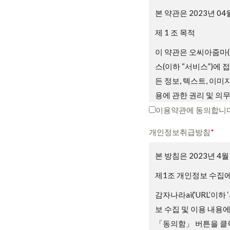
본 약관은 2023년 0
제 1 조 목적
이 약관은 오씨아줌마(
스(이하 “서비스”)에
든 정보, 텍스트, 이미
용에 관한 권리 및 의
니다.
이용약관에 동의합니다
제2조 약관의 게시와 
개인정보취급방침
*
① 회사는 서비스의 가
본 방침은 2023년 4
② 회사는 관련법에 위
제1조 개인정보 수집에
③ 회원은 회사가 전항
감자나라ai(‘URL’이하
우 회원은 회사에서 제
보 수집 및 이용 내용
용 종료를 요청할 수 
「동의함」 버튼을 클릭