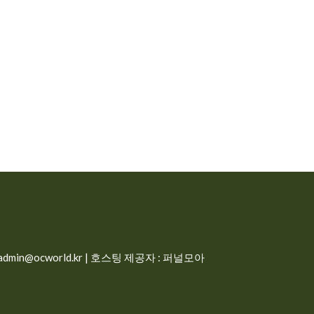
min@ocworld.kr | 호스팅 제공자 : 퍼널모아