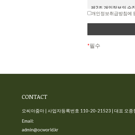
면서 회원에게 “7일 
제2조 개인정보의 수집
다는 뜻”을 명확히 통
개인정보취급방침에 
회원이 변경된 약관에 
“개인정보”는 생존하는
호 등의 사항으로 해당
제3조 약관의 해석과 
식별할 수 없더라도 다
① 회사는 제공하는 개
다.
*
필수
해당 내용이 이 약관
사이트가 고객의 개인
다.
일반 회원정보
② 본 약관에 명시되지
따릅니다.
– 수집시기: 가입시
– 필수 수집항목: 이메
제4조 용어의 정의
CONTACT
– 선택 수집항목: 프
① 서비스: 개인용 컴퓨
– 이용목적: 가입, 서
선 장치와 같이 구현되
오씨아줌마 | 사업자등록번호 110-20-21523 | 대표 오종현 
– 보유기간: 회원탈퇴시
련 제반 서비스를 의미
Email:
주문 정보(구독 회원)
② 회원: 회사와 서
admin@ocworld.kr