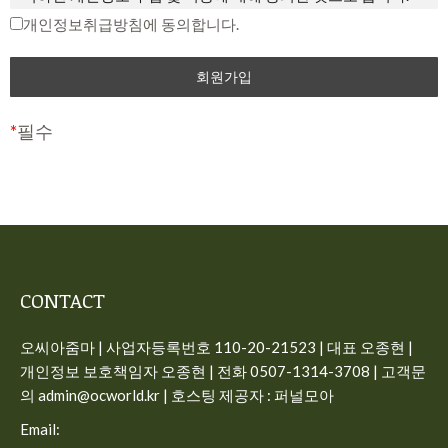
중단 및 탈퇴 의사를 표시하고 서비스 이용 종료를 요청할 수
개인정보취급방침에 동의합니다.
제2조 개인정보의 수집 항목 및 이용 목적
있습니다. 다만, 회사가 회원에게 변경된 약관의 내용을 통보하
면서 회원에게 “7일 이내 의사 표시를 하지 않을 경우 의사 표
“개인정보”는 생존하는 개인에 관한 정보로서 해당 정보에 포
시가 표명된 것으로 본다는 뜻”을 명확히 통지하였음에도 불구
함된 성명, 주민등록번호 등의 사항으로 해당 개인을 식별할 수
하고, 거부의 의사표시를 하지 아니한 경우 회원이 변경된 약관
있는 정보(해당 정보만으로는 특정 개인을 식별할 수 없더라도
*
필수
에 동의하는 것으로 봅니다.
다른 정보와 쉽게 결합하여 식별할 수 있는 것을 포함)를 말합
니다.
제3조 약관의 해석과 예외 준칙
사이트가 고객의 개인정보를 수집 이용하는 목적은 다음과 같
① 회사는 제공하는 개별 서비스에 대해서 별도의 이용약관 및
습니다.
정책을 둘 수 있으며, 해당 내용이 이 약관과 상충할 경우 개별
서비스의 이용약관을 우선하여 적용합니다.
일반 회원정보
CONTACT
② 본 약관에 명시되지 않은 사항이 관계법령에 규정되어 있을
– 수집시기: 가입시
오씨아줌마 | 사업자등록번호 110-20-21523 | 대표 오종현 |
경우에는 그 규정에 따릅니다.
– 필수 수집항목: 이메일, 비밀번호, 이름, 전화번호
개인정보 보호책임자 오종현 | 전화 0507-1314-3708 | 고객문
– 선택 수집항목: 프로필 이미지
제4조 용어의 정의
의 admin@ocworld.kr | 호스팅 제공자 : 퍼널모아
– 이용목적: 가입, 서비스 이용시 상담, 공지사항 전달
① 서비스: 개인용 컴퓨터 (PC), TV, 휴대형 단말기, 전기통신설
Email:
– 보유기간: 회원탈퇴시 즉시 삭제, 구매 회원인 경우 5년간 보