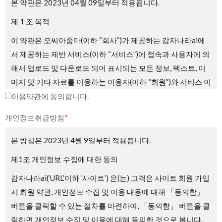
본 약관은 2023년 04월 09일부터 적용됩니다.
제 1 조 목적
이 약관은 오씨아줌마(이하 “회사”)가 제공하는 감자나라ai에
서 제공하는 제반 서비스(이하 “서비스”)에 접속과 사용자에 의
해서 업로드 및 다운로드 되어 표시되는 모든 정보, 텍스트, 이
미지 및 기타 자료를 이용하는 이용자(이하 “회원”)와 서비스 이
용에 관한 권리 및 의무와 책임사항, 기타 필요한 사항을 규정
이용약관에 동의합니다.
하는 것을 목적으로 합니다.
개인정보취급방침
*
제2조 약관의 게시와 효력, 개정
본 방침은 2023년 4월 9일부터 적용됩니다.
① 회사는 서비스의 가입 과정에 본 약관을 게시합니다.
제1조 개인정보 수집에 대한 동의
② 회사는 관련법에 위배되지 않는 범위에서 본 약관을 변경할
감자나라ai(‘URL’이하 ‘사이트’) 은(는) 고객은 사이트 회원 가입
수 있습니다.
시 회원 약관, 개인정보 수집 및 이용 내용에 대해 「동의함」
③ 회원은 회사가 전항에 따라 변경하는 약관에 동의하지 않을
버튼을 클릭할 수 있는 절차를 마련하여, 「동의함」 버튼을 클
권리가 있으며, 이 경우 회원은 회사에서 제공하는 서비스 이용
릭하면 개인정보 수집 및 이용에 대해 동의한 것으로 봅니다.