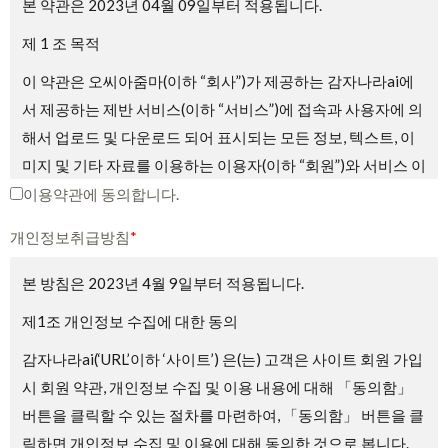
본 약관은 2023년 04월 09일부터 적용됩니다.
제 1 조 목적
이 약관은 오씨아줌마(이하 “회사”)가 제공하는 감자나라ai에
서 제공하는 제반 서비스(이하 “서비스”)에 접속과 사용자에 의
해서 업로드 및 다운로드 되어 표시되는 모든 정보, 텍스트, 이
미지 및 기타 자료를 이용하는 이용자(이하 “회원”)와 서비스 이
용에 관한 권리 및 의무와 책임사항, 기타 필요한 사항을 규정
이용약관에 동의합니다.
하는 것을 목적으로 합니다.
개인정보취급방침
*
제2조 약관의 게시와 효력, 개정
본 방침은 2023년 4월 9일부터 적용됩니다.
① 회사는 서비스의 가입 과정에 본 약관을 게시합니다.
제1조 개인정보 수집에 대한 동의
② 회사는 관련법에 위배되지 않는 범위에서 본 약관을 변경할
감자나라ai(‘URL’이하 ‘사이트’) 은(는) 고객은 사이트 회원 가입
수 있습니다.
시 회원 약관, 개인정보 수집 및 이용 내용에 대해 「동의함」
③ 회원은 회사가 전항에 따라 변경하는 약관에 동의하지 않을
버튼을 클릭할 수 있는 절차를 마련하여, 「동의함」 버튼을 클
권리가 있으며, 이 경우 회원은 회사에서 제공하는 서비스 이용
릭하면 개인정보 수집 및 이용에 대해 동의한 것으로 봅니다.