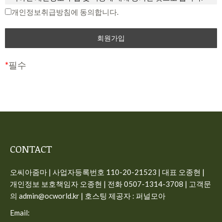
중단 및 탈퇴 의사를 표시하고 서비스 이용 종료를 요청할 수
개인정보취급방침에 동의합니다.
제2조 개인정보의 수집 항목 및 이용 목적
있습니다. 다만, 회사가 회원에게 변경된 약관의 내용을 통보하
면서 회원에게 “7일 이내 의사 표시를 하지 않을 경우 의사 표
“개인정보”는 생존하는 개인에 관한 정보로서 해당 정보에 포
시가 표명된 것으로 본다는 뜻”을 명확히 통지하였음에도 불구
함된 성명, 주민등록번호 등의 사항으로 해당 개인을 식별할 수
하고, 거부의 의사표시를 하지 아니한 경우 회원이 변경된 약관
있는 정보(해당 정보만으로는 특정 개인을 식별할 수 없더라도
*
필수
에 동의하는 것으로 봅니다.
다른 정보와 쉽게 결합하여 식별할 수 있는 것을 포함)를 말합
니다.
제3조 약관의 해석과 예외 준칙
사이트가 고객의 개인정보를 수집 이용하는 목적은 다음과 같
① 회사는 제공하는 개별 서비스에 대해서 별도의 이용약관 및
습니다.
정책을 둘 수 있으며, 해당 내용이 이 약관과 상충할 경우 개별
서비스의 이용약관을 우선하여 적용합니다.
일반 회원정보
CONTACT
② 본 약관에 명시되지 않은 사항이 관계법령에 규정되어 있을
– 수집시기: 가입시
오씨아줌마 | 사업자등록번호 110-20-21523 | 대표 오종현 |
경우에는 그 규정에 따릅니다.
– 필수 수집항목: 이메일, 비밀번호, 이름, 전화번호
개인정보 보호책임자 오종현 | 전화 0507-1314-3708 | 고객문
– 선택 수집항목: 프로필 이미지
제4조 용어의 정의
의 admin@ocworld.kr | 호스팅 제공자 : 퍼널모아
– 이용목적: 가입, 서비스 이용시 상담, 공지사항 전달
① 서비스: 개인용 컴퓨터 (PC), TV, 휴대형 단말기, 전기통신설
Email:
– 보유기간: 회원탈퇴시 즉시 삭제, 구매 회원인 경우 5년간 보