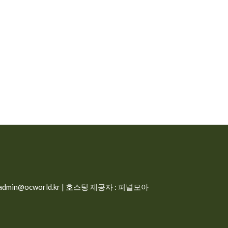
min@ocworld.kr | 호스팅 제공자 : 퍼널모아