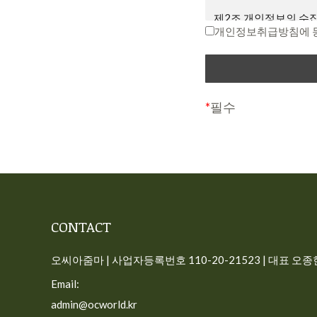
면서 회원에게 “7일 
제2조 개인정보의 수집
다는 뜻”을 명확히 통
개인정보취급방침에 
회원이 변경된 약관에 
“개인정보”는 생존하는
호 등의 사항으로 해당
제3조 약관의 해석과 
식별할 수 없더라도 다
① 회사는 제공하는 개
다.
*
필수
해당 내용이 이 약관
사이트가 고객의 개인
다.
일반 회원정보
② 본 약관에 명시되지
따릅니다.
– 수집시기: 가입시
– 필수 수집항목: 이메
제4조 용어의 정의
CONTACT
– 선택 수집항목: 프
① 서비스: 개인용 컴퓨
– 이용목적: 가입, 서
선 장치와 같이 구현되
오씨아줌마 | 사업자등록번호 110-20-21523 | 대표 오종현 
– 보유기간: 회원탈퇴시
련 제반 서비스를 의미
Email:
주문 정보(구독 회원)
② 회원: 회사와 서
admin@ocworld.kr