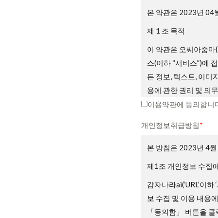
본 약관은 2023년 0
제 1 조 목적
이 약관은 오씨아줌마(
스(이하 “서비스”)에
든 정보, 텍스트, 이미
용에 관한 권리 및 의
니다.
이용약관에 동의합니다
제2조 약관의 게시와 
개인정보취급방침
*
① 회사는 서비스의 가
본 방침은 2023년 4
② 회사는 관련법에 위
제1조 개인정보 수집에
③ 회원은 회사가 전항
감자나라ai(‘URL’이하
우 회원은 회사에서 제
보 수집 및 이용 내용
용 종료를 요청할 수 
「동의함」 버튼을 클릭