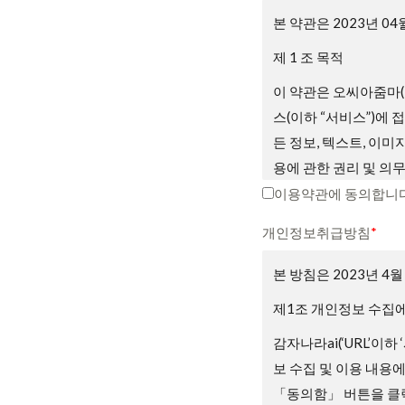
본 약관은 2023년 0
제 1 조 목적
이 약관은 오씨아줌마(
스(이하 “서비스”)에
든 정보, 텍스트, 이미
용에 관한 권리 및 의
니다.
이용약관에 동의합니다
제2조 약관의 게시와 
개인정보취급방침
*
① 회사는 서비스의 가
본 방침은 2023년 4
② 회사는 관련법에 위
제1조 개인정보 수집에
③ 회원은 회사가 전항
감자나라ai(‘URL’이하
우 회원은 회사에서 제
보 수집 및 이용 내용
용 종료를 요청할 수 
「동의함」 버튼을 클릭