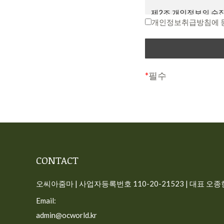
면서 회원에게 “7일 
제2조 개인정보의 수집
다는 뜻”을 명확히 통
개인정보취급방침에 
회원이 변경된 약관에 
“개인정보”는 생존하는
호 등의 사항으로 해당
제3조 약관의 해석과 
식별할 수 없더라도 다
① 회사는 제공하는 개
다.
*
필수
해당 내용이 이 약관
사이트가 고객의 개인
다.
일반 회원정보
② 본 약관에 명시되지
따릅니다.
– 수집시기: 가입시
– 필수 수집항목: 이메
제4조 용어의 정의
CONTACT
– 선택 수집항목: 프
① 서비스: 개인용 컴퓨
– 이용목적: 가입, 서
선 장치와 같이 구현되
오씨아줌마 | 사업자등록번호 110-20-21523 | 대표 오종현 
– 보유기간: 회원탈퇴시
련 제반 서비스를 의미
Email:
주문 정보(구독 회원)
② 회원: 회사와 서
admin@ocworld.kr