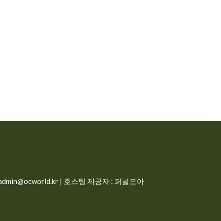
min@ocworld.kr | 호스팅 제공자 : 퍼널모아