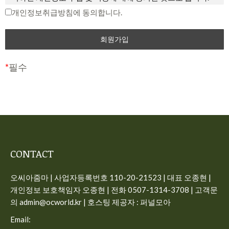
중단 및 탈퇴 의사를 표시하고 서비스 이용 종료를 요청할 수
개인정보취급방침에 동의합니다.
제2조 개인정보의 수집 항목 및 이용 목적
있습니다. 다만, 회사가 회원에게 변경된 약관의 내용을 통보하
면서 회원에게 “7일 이내 의사 표시를 하지 않을 경우 의사 표
“개인정보”는 생존하는 개인에 관한 정보로서 해당 정보에 포
시가 표명된 것으로 본다는 뜻”을 명확히 통지하였음에도 불구
함된 성명, 주민등록번호 등의 사항으로 해당 개인을 식별할 수
하고, 거부의 의사표시를 하지 아니한 경우 회원이 변경된 약관
있는 정보(해당 정보만으로는 특정 개인을 식별할 수 없더라도
*
필수
에 동의하는 것으로 봅니다.
다른 정보와 쉽게 결합하여 식별할 수 있는 것을 포함)를 말합
니다.
제3조 약관의 해석과 예외 준칙
사이트가 고객의 개인정보를 수집 이용하는 목적은 다음과 같
① 회사는 제공하는 개별 서비스에 대해서 별도의 이용약관 및
습니다.
정책을 둘 수 있으며, 해당 내용이 이 약관과 상충할 경우 개별
서비스의 이용약관을 우선하여 적용합니다.
일반 회원정보
CONTACT
② 본 약관에 명시되지 않은 사항이 관계법령에 규정되어 있을
– 수집시기: 가입시
오씨아줌마 | 사업자등록번호 110-20-21523 | 대표 오종현 |
경우에는 그 규정에 따릅니다.
– 필수 수집항목: 이메일, 비밀번호, 이름, 전화번호
개인정보 보호책임자 오종현 | 전화 0507-1314-3708 | 고객문
– 선택 수집항목: 프로필 이미지
제4조 용어의 정의
의 admin@ocworld.kr | 호스팅 제공자 : 퍼널모아
– 이용목적: 가입, 서비스 이용시 상담, 공지사항 전달
① 서비스: 개인용 컴퓨터 (PC), TV, 휴대형 단말기, 전기통신설
Email:
– 보유기간: 회원탈퇴시 즉시 삭제, 구매 회원인 경우 5년간 보