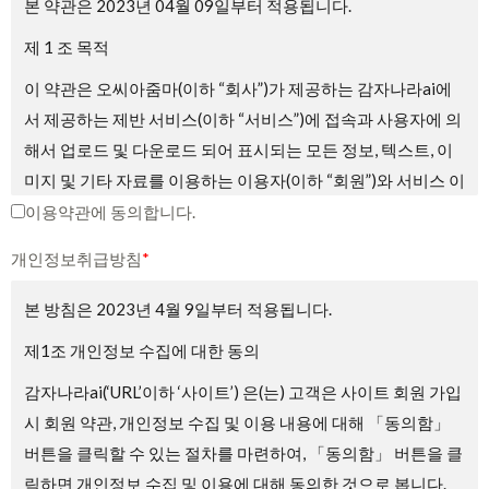
본 약관은 2023년 04월 09일부터 적용됩니다.
제 1 조 목적
이 약관은 오씨아줌마(이하 “회사”)가 제공하는 감자나라ai에
서 제공하는 제반 서비스(이하 “서비스”)에 접속과 사용자에 의
해서 업로드 및 다운로드 되어 표시되는 모든 정보, 텍스트, 이
미지 및 기타 자료를 이용하는 이용자(이하 “회원”)와 서비스 이
용에 관한 권리 및 의무와 책임사항, 기타 필요한 사항을 규정
이용약관에 동의합니다.
하는 것을 목적으로 합니다.
개인정보취급방침
*
제2조 약관의 게시와 효력, 개정
본 방침은 2023년 4월 9일부터 적용됩니다.
① 회사는 서비스의 가입 과정에 본 약관을 게시합니다.
제1조 개인정보 수집에 대한 동의
② 회사는 관련법에 위배되지 않는 범위에서 본 약관을 변경할
감자나라ai(‘URL’이하 ‘사이트’) 은(는) 고객은 사이트 회원 가입
수 있습니다.
시 회원 약관, 개인정보 수집 및 이용 내용에 대해 「동의함」
③ 회원은 회사가 전항에 따라 변경하는 약관에 동의하지 않을
버튼을 클릭할 수 있는 절차를 마련하여, 「동의함」 버튼을 클
권리가 있으며, 이 경우 회원은 회사에서 제공하는 서비스 이용
릭하면 개인정보 수집 및 이용에 대해 동의한 것으로 봅니다.