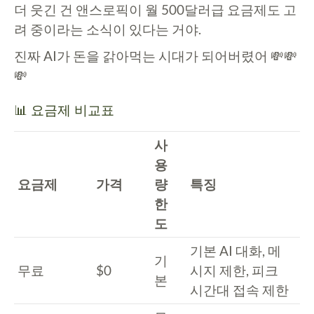
더 웃긴 건 앤스로픽이 월 500달러급 요금제도 고
려 중이라는 소식이 있다는 거야.
진짜 AI가 돈을 갉아먹는 시대가 되어버렸어 💸💸
💸
📊 요금제 비교표
사
용
요금제
가격
량
특징
한
도
기본 AI 대화, 메
기
무료
$0
시지 제한, 피크
본
시간대 접속 제한