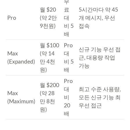
무
월 $20
료
5시간마다 약 45
Pro
(약 2만
대
개 메시지, 우선
9천원)
비 5
접속
배
월 $100
Pro
신규 기능 우선 접
Max
(약 14
대
근, 대용량 작업
(Expanded)
만 4천
비 5
가능
원)
배
Pro
월 $200
대
최고 수준 사용량,
Max
(약 28
비
모든 신규 기능 최
(Maximum)
만 8천
20
우선 접근
원)
배