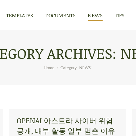
TEMPLATES
DOCUMENTS
NEWS
TIPS
TEMPLATES
DOCUMENTS
NEWS
TIPS
EGORY ARCHIVES:
N
You are here:
Home
Category "NEWS"
OPENAI 아스트라 사이버 위험
공개, 내부 활동 일부 멈춘 이유