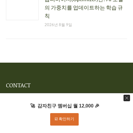
의 가중치를 업데이트하는 학습 규
칙
2026년 8월 9일
CONTACT
오씨아줌마 | 사업자등록번호 110-20-21523 | 대표 오종현 |
개인정보 보호책임자 오종현 | 전화 0507-1314-3708 | 고객문
🚀 감자친구 멤버십 월 12,000 🎉
의 admin@ocworld.kr | 호스팅 제공자 : 퍼널모아
☑️ 확인하기
Email:
admin@ocworld.kr