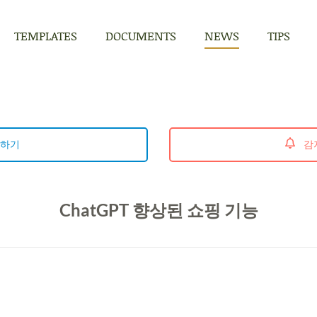
TEMPLATES
DOCUMENTS
NEWS
TIPS
TEMPLATES
DOCUMENTS
NEWS
TIPS
독하기
감자
ChatGPT 향상된 쇼핑 기능