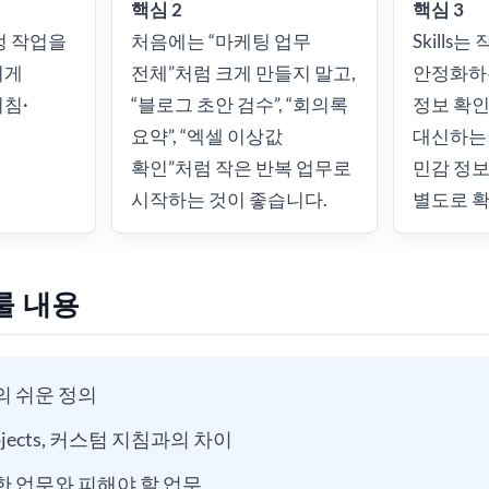
핵심 2
핵심 3
특정 작업을
처음에는 “마케팅 업무
Skills
되게
전체”처럼 크게 만들지 말고,
안정화하
침·
“블로그 초안 검수”, “회의록
정보 확인
요약”, “엑셀 이상값
대신하는
확인”처럼 작은 반복 업무로
민감 정보
시작하는 것이 좋습니다.
별도로 확
룰 내용
s의 쉬운 정의
ojects, 커스텀 지침과의 차이
적합한 업무와 피해야 할 업무