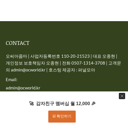
CONTACT
오씨아줌마 | 사업자등록번호 110-20-21523 | 대표 오종현 |
개인정보 보호책임자 오종현 | 전화 0507-1314-3708 | 고객문
의 admin@ocworld.kr | 호스팅 제공자 : 퍼널모아
Email:
admin@ocworld.kr
Find us on:
🚀 감자친구 멤버십 월 12,000 🎉
☑️ 확인하기
Dream-Theme — truly
premium WordPress themes