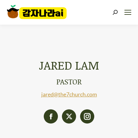
JARED LAM
PASTOR
jared@the7church.com