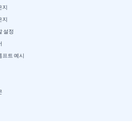
은지
은지
할 설정
서
롬프트 예시
문