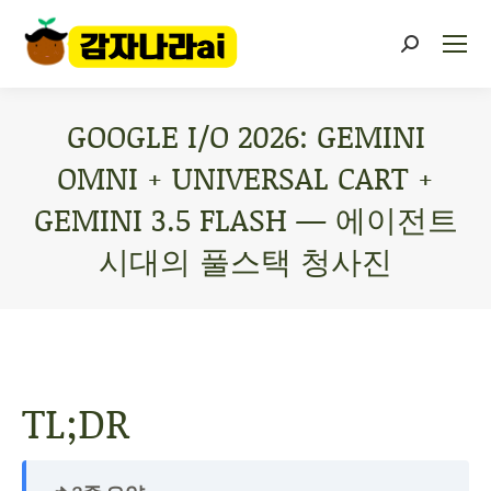
GOOGLE I/O 2026: GEMINI
OMNI + UNIVERSAL CART +
GEMINI 3.5 FLASH — 에이전트
시대의 풀스택 청사진
You are here:
TL;DR