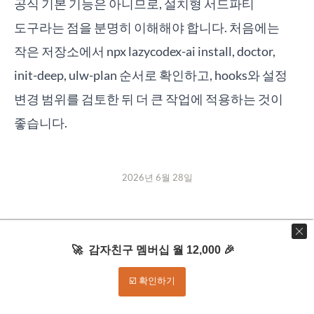
공식 기본 기능은 아니므로, 설치형 서드파티
도구라는 점을 분명히 이해해야 합니다. 처음에는
작은 저장소에서 npx lazycodex-ai install, doctor,
init-deep, ulw-plan 순서로 확인하고, hooks와 설정
변경 범위를 검토한 뒤 더 큰 작업에 적용하는 것이
좋습니다.
2026년 6월 28일
🚀 감자친구 멤버십 월 12,000 🎉
PREVIOUS
MICROSOFT 365 E7, AI 에이전트 거버
☑️ 확인하기
넌스가 스타트업의 새 기준이 되는 이