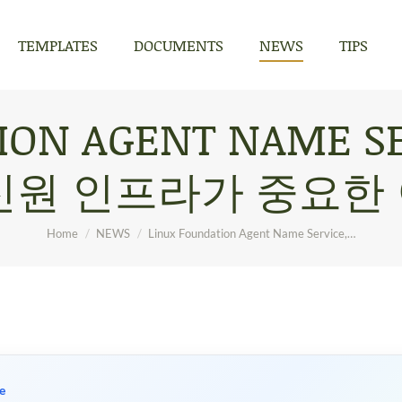
TEMPLATES
DOCUMENTS
NEWS
TIPS
TEMPLATES
DOCUMENTS
NEWS
TIPS
ION AGENT NAME S
신원 인프라가 중요한
You are here:
Home
NEWS
Linux Foundation Agent Name Service,…
e