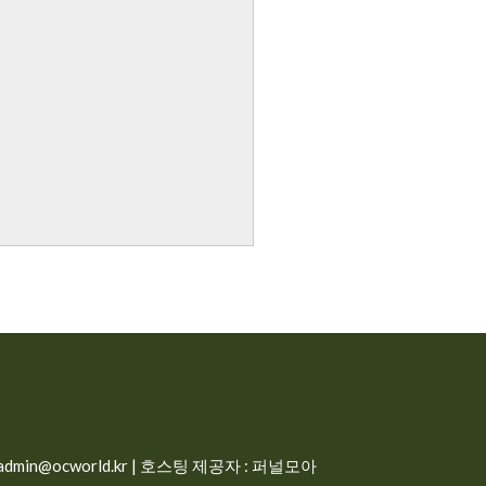
min@ocworld.kr | 호스팅 제공자 : 퍼널모아