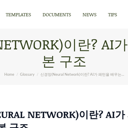
TEMPLATES
DOCUMENTS
NEWS
TIPS
TEMPLATES
DOCUMENTS
NEWS
TIPS
NETWORK)이란? A
본 구조
You are here:
Home
Glossary
신경망(Neural Network)이란? AI가 패턴을 배우는…
URAL NETWORK)이란? AI
본 구조