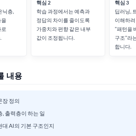
핵심 2
핵심 3
은닉층,
학습 과정에서는 예측과
딥러닝, 
층을
정답의 차이를 줄이도록
이해하려
과로
가중치와 편향 같은 내부
"패턴을 
.
값이 조정됩니다.
구조"라는
합니다.
룰 내용
문장 정의
층, 출력층이 하는 일
현대 AI의 기본 구조인지