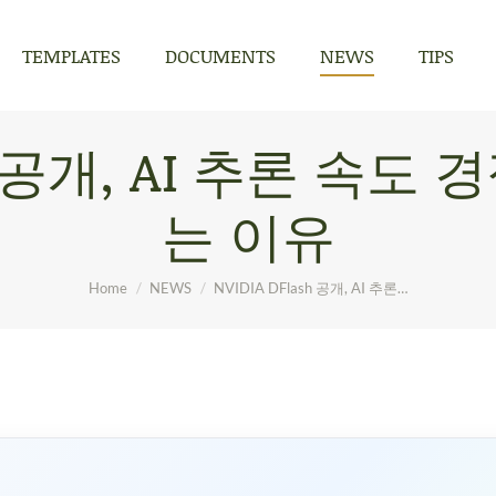
TEMPLATES
DOCUMENTS
NEWS
TIPS
TEMPLATES
DOCUMENTS
NEWS
TIPS
SH 공개, AI 추론 속
는 이유
You are here:
Home
NEWS
NVIDIA DFlash 공개, AI 추론…