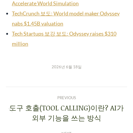
Accelerate World Simulation
TechCrunch 보도: World model maker Odyssey
nabs $1.45B valuation
Tech Startups 보강 보도: Odyssey raises $310
million
2026년 6월 18일
PREVIOUS
도구 호출(TOOL CALLING)이란? AI가
외부 기능을 쓰는 방식