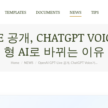
TEMPLATES
DOCUMENTS
NEWS
TIPS
TEMPLATES
DOCUMENTS
NEWS
TIPS
IVE 공개, CHATGPT 
형 AI로 바뀌는 이유
You are here:
Home
NEWS
OpenAI GPT-Live 공개, ChatGPT Voice가…