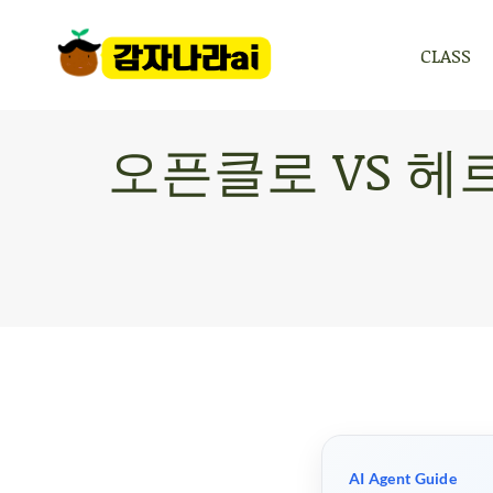
CLASS
CLASS
오픈클로 VS 헤
AI Agent Guide