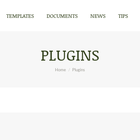
TEMPLATES
DOCUMENTS
NEWS
TIPS
TEMPLATES
DOCUMENTS
NEWS
TIPS
PLUGINS
You are here:
Home
Plugins