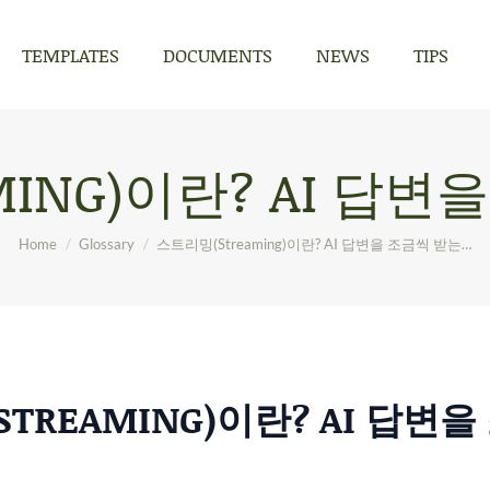
TEMPLATES
DOCUMENTS
NEWS
TIPS
TEMPLATES
DOCUMENTS
NEWS
TIPS
MING)이란? AI 답변
You are here:
Home
Glossary
스트리밍(Streaming)이란? AI 답변을 조금씩 받는…
TREAMING)이란? AI 답변