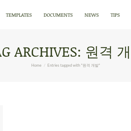
TEMPLATES
DOCUMENTS
NEWS
TIPS
TEMPLATES
DOCUMENTS
NEWS
TIPS
AG ARCHIVES:
원격 
You are here:
Home
Entries tagged with "원격 개발"