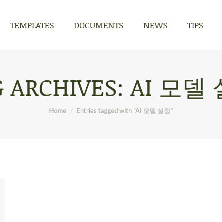
TEMPLATES
DOCUMENTS
NEWS
TIPS
TEMPLATES
DOCUMENTS
NEWS
TIPS
G ARCHIVES:
AI 모델
You are here:
Home
Entries tagged with "AI 모델 설정"