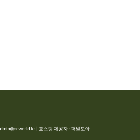
in@ocworld.kr | 호스팅 제공자 : 퍼널모아