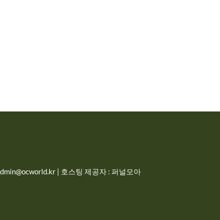
in@ocworld.kr | 호스팅 제공자 : 퍼널모아