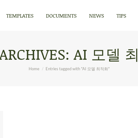
TEMPLATES
DOCUMENTS
NEWS
TIPS
TEMPLATES
DOCUMENTS
NEWS
TIPS
 ARCHIVES:
AI 모델 
You are here:
Home
Entries tagged with "AI 모델 최적화"