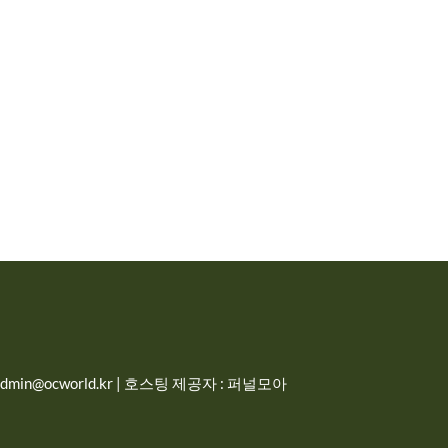
in@ocworld.kr | 호스팅 제공자 : 퍼널모아