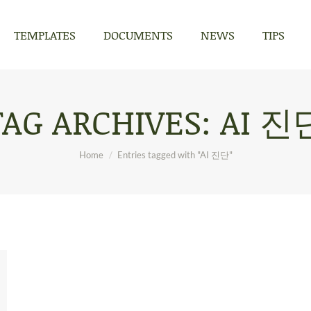
TEMPLATES
DOCUMENTS
NEWS
TIPS
TEMPLATES
DOCUMENTS
NEWS
TIPS
TAG ARCHIVES:
AI 진
You are here:
Home
Entries tagged with "AI 진단"