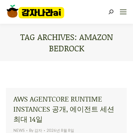
TAG ARCHIVES:
AMAZON
BEDROCK
You are here:
AWS AGENTCORE RUNTIME
INSTANCES 공개, 에이전트 세션
최대 14일
NEWS
By
감자
2026년 8월 8일