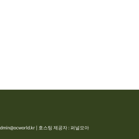
in@ocworld.kr | 호스팅 제공자 : 퍼널모아