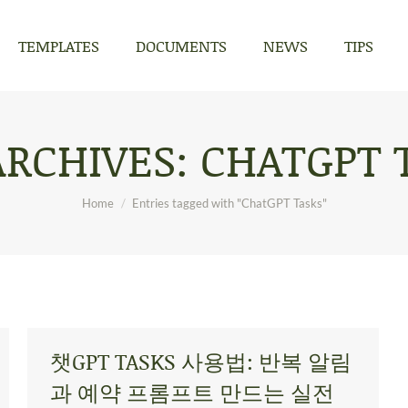
TEMPLATES
DOCUMENTS
NEWS
TIPS
TEMPLATES
DOCUMENTS
NEWS
TIPS
ARCHIVES:
CHATGPT 
You are here:
Home
Entries tagged with "ChatGPT Tasks"
챗GPT TASKS 사용법: 반복 알림
과 예약 프롬프트 만드는 실전