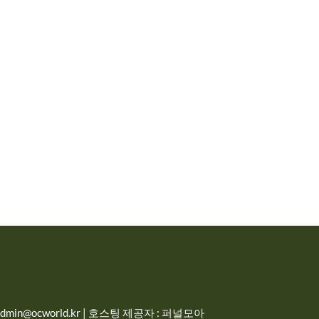
in@ocworld.kr | 호스팅 제공자 : 퍼널모아