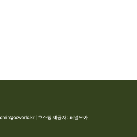
in@ocworld.kr | 호스팅 제공자 : 퍼널모아