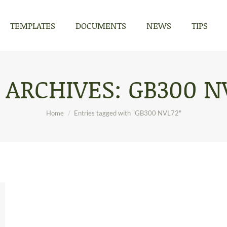
TEMPLATES
DOCUMENTS
NEWS
TIPS
TEMPLATES
DOCUMENTS
NEWS
TIPS
 ARCHIVES:
GB300 N
You are here:
Home
Entries tagged with "GB300 NVL72"