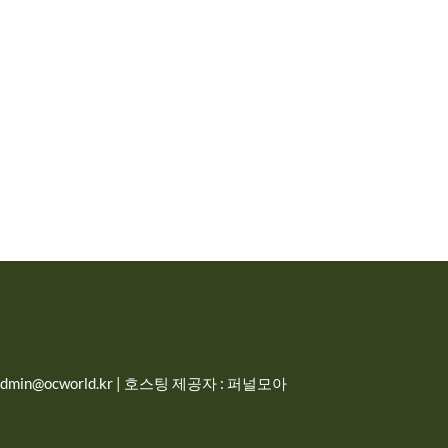
in@ocworld.kr | 호스팅 제공자 : 퍼널모아