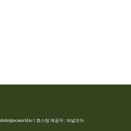
in@ocworld.kr | 호스팅 제공자 : 퍼널모아