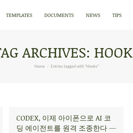
TEMPLATES
DOCUMENTS
NEWS
TIPS
TEMPLATES
DOCUMENTS
NEWS
TIPS
TAG ARCHIVES:
HOOK
You are here:
Home
Entries tagged with "Hooks"
CODEX, 이제 아이폰으로 AI 코
딩 에이전트를 원격 조종한다 —