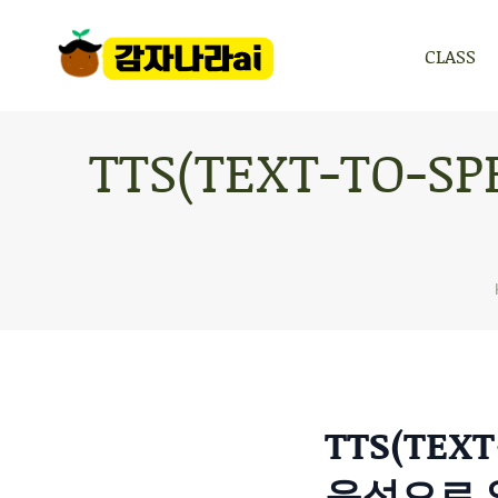
CLASS
CLASS
TTS(TEXT-TO
TTS(TEX
음성으로 