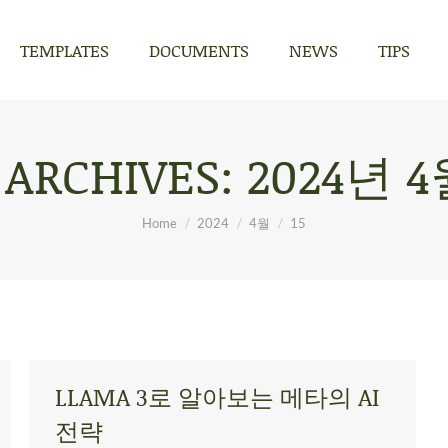
TEMPLATES
DOCUMENTS
NEWS
TIPS
TEMPLATES
DOCUMENTS
NEWS
TIPS
 ARCHIVES:
2024년 4
You are here:
Home
2024
4월
15
LLAMA 3로 알아보는 메타의 AI
전략