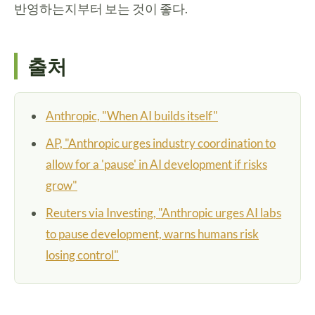
반영하는지부터 보는 것이 좋다.
출처
Anthropic, "When AI builds itself"
AP, "Anthropic urges industry coordination to
allow for a 'pause' in AI development if risks
grow"
Reuters via Investing, "Anthropic urges AI labs
to pause development, warns humans risk
losing control"