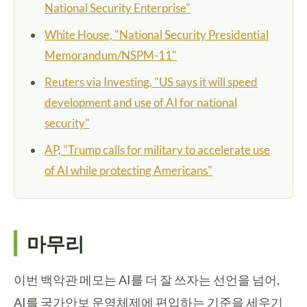
National Security Enterprise"
White House, "National Security Presidential
Memorandum/NSPM-11"
Reuters via Investing, "US says it will speed
development and use of AI for national
security"
AP, "Trump calls for military to accelerate use
of AI while protecting Americans"
마무리
이번 백악관 메모는 AI를 더 잘 쓰자는 선언을 넘어,
AI를 국가안보 운영체제에 편입하는 기준을 세우기