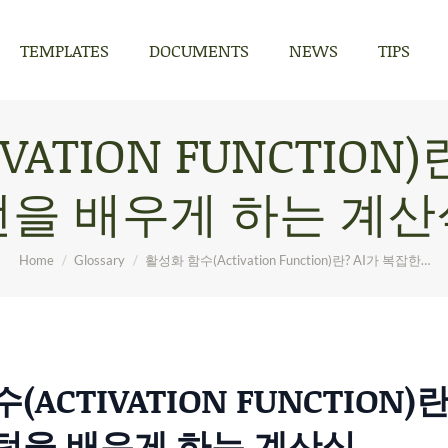
TEMPLATES
DOCUMENTS
NEWS
TIPS
TEMPLATES
DOCUMENTS
NEWS
TIPS
ATION FUNCTION
턴을 배우게 하는 계산
You are here:
Home
Glossary
활성화 함수(Activation Function)란? AI가 복잡한…
ACTIVATION FUNCTION)란
턴을 배우게 하는 계산식