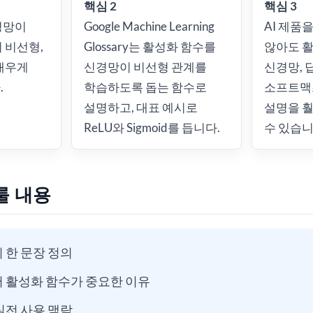
핵심 2
핵심 3
경망이
Google Machine Learning
AI 제품
 비선형,
Glossary는 활성화 함수를
않아도 활
배우게
신경망이 비선형 관계를
신경망, 딥
.
학습하도록 돕는 함수로
소프트맥스
설명하고, 대표 예시로
설명을 훨
ReLU와 Sigmoid를 듭니다.
수 있습니
룰 내용
 한 문장 정의
서 활성화 함수가 중요한 이유
실전 사용 맥락