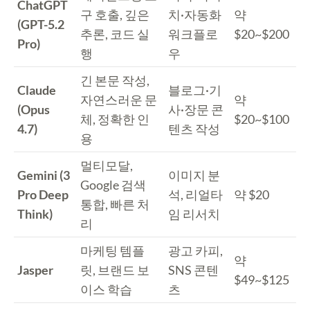
ChatGPT
구 호출, 깊은
치·자동화
약
(GPT-5.2
추론, 코드 실
워크플로
$20~$200
Pro)
행
우
긴 본문 작성,
Claude
블로그·기
자연스러운 문
약
(Opus
사·장문 콘
체, 정확한 인
$20~$100
4.7)
텐츠 작성
용
멀티모달,
Gemini (3
이미지 분
Google 검색
Pro Deep
석, 리얼타
약 $20
통합, 빠른 처
Think)
임 리서치
리
마케팅 템플
광고 카피,
약
Jasper
릿, 브랜드 보
SNS 콘텐
$49~$125
이스 학습
츠